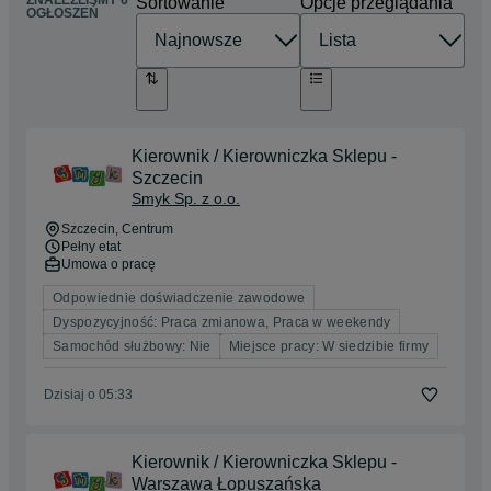
ZNALEŹLIŚMY 6
Sortowanie
Opcje przeglądania
OGŁOSZEŃ
Kierownik / Kierowniczka Sklepu -
Szczecin
Smyk Sp. z o.o.
Szczecin
, Centrum
Pełny etat
Umowa o pracę
Odpowiednie doświadczenie zawodowe
Dyspozycyjność: Praca zmianowa, Praca w weekendy
Samochód służbowy: Nie
Miejsce pracy: W siedzibie firmy
Dzisiaj o 05:33
Kierownik / Kierowniczka Sklepu -
Warszawa Łopuszańska