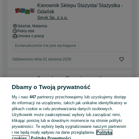
Kierownik Sklepu Stażysta/ Stażystka -
Gdańsk
Smyk Sp. z o.o.
Gdańsk
, Matarnia
Pełny etat
Umowa o pracę
Doświadczenie nie jest wymagane
Odświeżono dnia 01 sierpnia 2026
Sprzedawca/Sprzedawczyni(umowa o
pracę-niepełny etat)Warszawa Janki
Dbamy o Twoją prywatność
Smyk Sp. z o.o.
My i nasi
447
partnerzy przechowujemy lub uzyskujemy dostęp
Janki
do informacji na urządzeniu, takich jak unikalne identyfikatory w
Niepełny etat
plikach cookie w celu przetwarzania danych osobowych.
Umowa o pracę
Użytkownik może zaakceptować wybory lub zarządzać nimi,
Odpowiednie doświadczenie zawodowe
klikając poniżej lub w dowolnym momencie na stronie polityki
prywatności. Te wybory będą sygnalizowane naszym partnerom
Odświeżono dnia 31 lipca 2026
i nie będą miały wpływu na dane przeglądania.
Polityka
cookies,
Polityka Prywatności