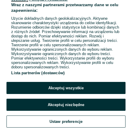
Wraz z naszymi partnerami przetwarzamy dane w celu
zapewnienia:
Zastępca / Zastępczyni Kierownika
Sklepu - Gubin Hosso
Użycie dokładnych danych geolokalizacyjnych. Aktywne
Smyk Sp. z o.o.
skanowanie charakterystyki urządzenia do celów identyfikacji.
Rozumienie odbiorców dzięki statystyce lub kombinacji danych
Gubin
z różnych źródeł. Przechowywanie informacji na urządzeniu lub
Pełny etat
dostęp do nich. Pomiar efektywności reklam. Rozwój i
ulepszanie usług. Tworzenie profili w celu personalizacji treści.
Umowa o pracę
Tworzenie profili w celu spersonalizowanych reklam.
Wykorzystywanie ograniczonych danych do wyboru reklam.
Odpowiednie doświadczenie zawodowe
Wykorzystywanie ograniczonych danych do wyboru treści.
Dyspozycyjność: Praca zmianowa, Praca w weekendy
Pomiar efektywności treści. Wykorzystanie profili do wyboru
spersonalizowanych reklam. Wykorzystywanie profili w celu
Kadra kierownicza
doboru spersonalizowanych treści.
Lista partnerów (dostawców)
Odświeżono dnia 31 lipca 2026
Akceptuj wszystkie
Akceptuj niezbędne
Ustaw preferencje
Szukaj
Obserwujesz
Dodaj
Czat
Konto